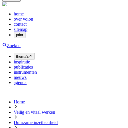
home
over voion
contact
sitemap
print
Zoeken
thema's
inspiratie
publicaties
instrumenten
nieuws
agenda
Home
Veilig en vitaal werken
Duurzame inzetbaarheid