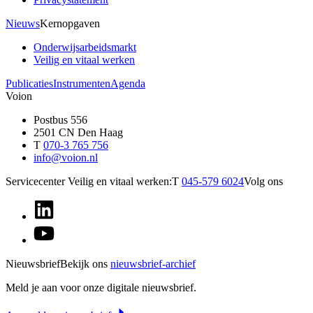
Nieuws
Kernopgaven
Onderwijsarbeidsmarkt
Veilig en vitaal werken
Publicaties
Instrumenten
Agenda
Voion
Postbus 556
2501 CN Den Haag
T
070-3 765 756
info@voion.nl
Servicecenter Veilig en vitaal werken:
T
045-579 6024
Volg ons
Nieuwsbrief
Bekijk ons
nieuwsbrief-archief
Meld je aan voor onze digitale nieuwsbrief.