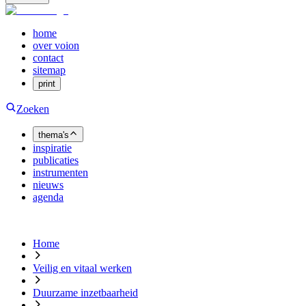
home
over voion
contact
sitemap
print
Zoeken
thema's
inspiratie
publicaties
instrumenten
nieuws
agenda
Home
Veilig en vitaal werken
Duurzame inzetbaarheid