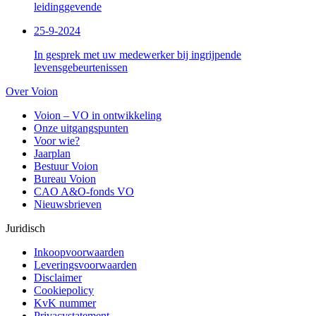
leidinggevende
25-9-2024
In gesprek met uw medewerker bij ingrijpende
levensgebeurtenissen
Over Voion
Voion – VO in ontwikkeling
Onze uitgangspunten
Voor wie?
Jaarplan
Bestuur Voion
Bureau Voion
CAO A&O-fonds VO
Nieuwsbrieven
Juridisch
Inkoopvoorwaarden
Leveringsvoorwaarden
Disclaimer
Cookiepolicy
KvK nummer
Privacystatement