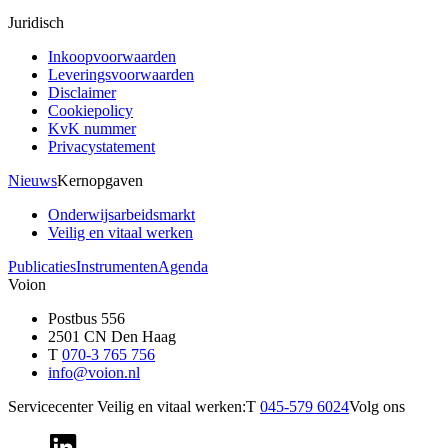
Juridisch
Inkoopvoorwaarden
Leveringsvoorwaarden
Disclaimer
Cookiepolicy
KvK nummer
Privacystatement
Nieuws
Kernopgaven
Onderwijsarbeidsmarkt
Veilig en vitaal werken
Publicaties
Instrumenten
Agenda
Voion
Postbus 556
2501 CN Den Haag
T
070-3 765 756
info@voion.nl
Servicecenter Veilig en vitaal werken:
T
045-579 6024
Volg ons