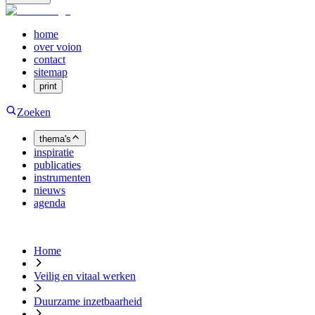
home
over voion
contact
sitemap
print
Zoeken
thema's
inspiratie
publicaties
instrumenten
nieuws
agenda
Home
Veilig en vitaal werken
Duurzame inzetbaarheid