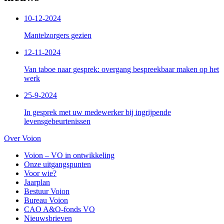
10-12-2024
Mantelzorgers gezien
12-11-2024
Van taboe naar gesprek: overgang bespreekbaar maken op het
werk
25-9-2024
In gesprek met uw medewerker bij ingrijpende
levensgebeurtenissen
Over Voion
Voion – VO in ontwikkeling
Onze uitgangspunten
Voor wie?
Jaarplan
Bestuur Voion
Bureau Voion
CAO A&O-fonds VO
Nieuwsbrieven