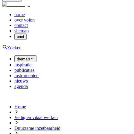
home
over voion
contact
sitemap
print
Zoeken
thema's
inspiratie
publicaties
instrumenten
nieuws
agenda
Home
Veilig en vitaal werken
Duurzame inzetbaarheid