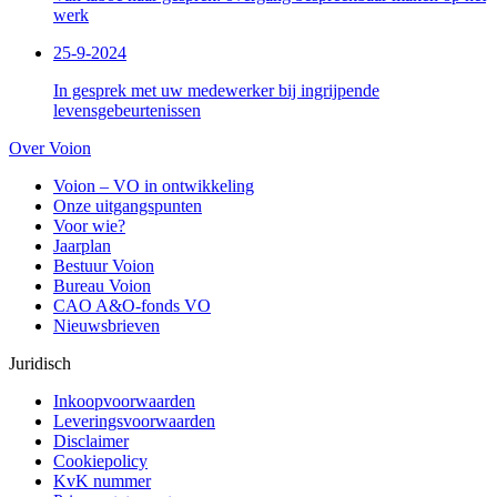
werk
25-9-2024
In gesprek met uw medewerker bij ingrijpende
levensgebeurtenissen
Over Voion
Voion – VO in ontwikkeling
Onze uitgangspunten
Voor wie?
Jaarplan
Bestuur Voion
Bureau Voion
CAO A&O-fonds VO
Nieuwsbrieven
Juridisch
Inkoopvoorwaarden
Leveringsvoorwaarden
Disclaimer
Cookiepolicy
KvK nummer