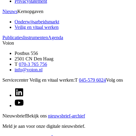
Privacystatement
Nieuws
Kernopgaven
Onderwijsarbeidsmarkt
Veilig en vitaal werken
Publicaties
Instrumenten
Agenda
Voion
Postbus 556
2501 CN Den Haag
T
070-3 765 756
info@voion.nl
Servicecenter Veilig en vitaal werken:
T
045-579 6024
Volg ons
Nieuwsbrief
Bekijk ons
nieuwsbrief-archief
Meld je aan voor onze digitale nieuwsbrief.